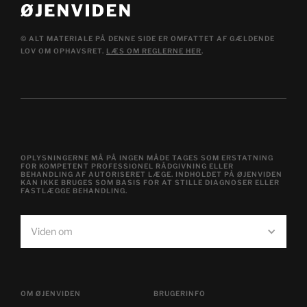
© ALT MATERIALE PÅ DENNE SIDE ER OMFATTET AF GÆLDENDE
LOV OM OPHAVSRET.
LÆS OM REGLERNE HER
.
OPLYSNINGERNE MÅ PÅ INGEN MÅDE TAGES SOM ERSTATNING
FOR KOMPETENT PROFESSIONEL RÅDGIVNING ELLER
BEHANDLING AF AUTORISERET LÆGE. INDHOLDET PÅ ØJENVIDEN
KAN IKKE BRUGES SOM BASIS FOR AT STILLE DIAGNOSER ELLER
FASTLÆGGE BEHANDLING.
Viden om
OM ØJENVIDEN
BRUGERINFO