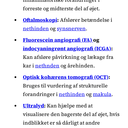
forreste og midterste del af øjet.
Oftalmoskopi
:
Afslører betændelse i
nethinden
og
synsnerven
.
Fluorescein angiografi (FA)
og
indocyaningrønt angiografi (ICGA)
:
Kan afsløre påvirkning og lækage fra
kar i
nethnden
og årehinden.
Optisk kohærens tomografi (OCT)
:
Bruges til vurdering af strukturelle
forandringer i
nethinden
og
makula
.
Ultralyd
:
Kan hjælpe med at
visualisere den bagerste del af øjet, hvis
indblikket er så dårligt at andre